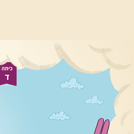
כיתה
ד